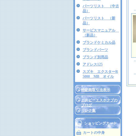
パーツリスト （中古
品）
パーツリスト （新
品）
サービスマニュアル
（新品）
ブランドケミカル品
ブランドパーツ
ブランド別用品
アドレス125
スズキ エクスターR
5000 MB オイル
特定商取引法表示
エスビーエスホクブの
ブログ
リンク集
ショッピングカート
カートの中身