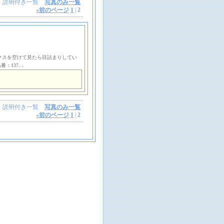
説明付き一覧
写真のみ一覧
«
前のページ
1
|
2
ックスを空けて見たら目詰まりしてい
番：137…
説明付き一覧
写真のみ一覧
«
前のページ
1
|
2