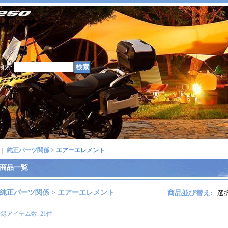
検索
:
｜
純正パーツ関係
> エアーエレメント
商品一覧
純正パーツ関係 > エアーエレメント
商品並び替え
:
登録アイテム数
:
21件