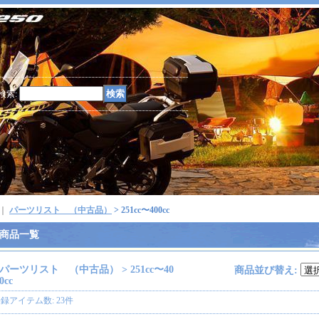
検索
:
｜
パーツリスト （中古品）
> 251cc〜400cc
商品一覧
パーツリスト （中古品） > 251cc〜40
商品並び替え
:
0cc
登録アイテム数
:
23件