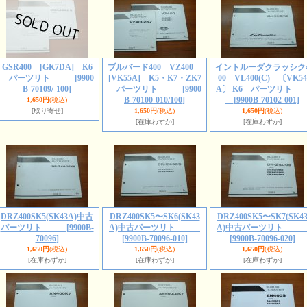
GSR400 [GK7DA] K6
ブルバード400 VZ400
イントルーダクラッシク
パーツリト
[9900
[VK55A] K5・K7・ZK7
00 VL400(C) 〔VK54
B-70109/-100]
パーツリト
[9900
A〕 K6 パーツリ
B-70100-010/100]
[9900B-70102-001]
1,650円
(税込)
[取り寄せ]
1,650円
(税込)
1,650円
(税込)
[在庫わずか]
[在庫わずか]
DRZ400SK5(SK43A)中古
DRZ400SK5〜SK6(SK43
DRZ400SK5〜SK7(SK4
パーツリト
[9900B-
A)中古パーツリト
A)中古パーツリ
70096]
[9900B-70096-010]
[9900B-70096-020]
1,650円
(税込)
1,650円
(税込)
1,650円
(税込)
[在庫わずか]
[在庫わずか]
[在庫わずか]