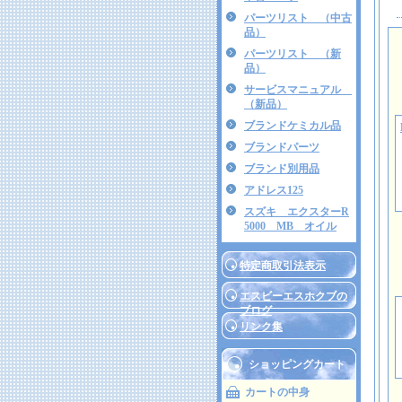
パーツリスト （中古
品）
パーツリスト （新
品）
サービスマニュアル
（新品）
ブランドケミカル品
ブランドパーツ
ブランド別用品
アドレス125
スズキ エクスターR
5000 MB オイル
特定商取引法表示
エスビーエスホクブの
ブログ
リンク集
ショッピングカート
カートの中身