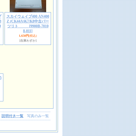
プ
スカイウェイブ400 AN400
8
Z (CK44A)K7/K8中古パー
9
ツリト
[9900B-7010
8-011]
1,650円
(税込)
[在庫わずか]
5
説明付き一覧
写真のみ一覧