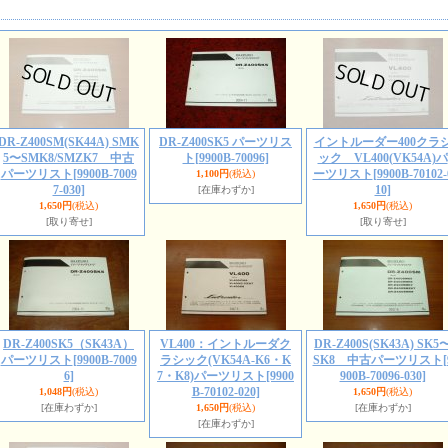
DR-Z400SM(SK44A) SMK
DR-Z400SK5 パーツリス
イントルーダー400クラ
5〜SMK8/SMZK7 中古
ト
[9900B-70096]
ック VL400(VK54A)パ
パーツリスト
[9900B-7009
ーツリスト
[9900B-70102-
1,100円
(税込)
7-030]
10]
[在庫わずか]
1,650円
(税込)
1,650円
(税込)
[取り寄せ]
[取り寄せ]
DR-Z400SK5（SK43A）
VL400：イントルーダク
DR-Z400S(SK43A) SK5
パーツリスト
[9900B-7009
ラシック(VK54A-K6・K
SK8 中古パーツリスト
[
6]
7・K8)パーツリスト
[9900
900B-70096-030]
B-70102-020]
1,048円
(税込)
1,650円
(税込)
[在庫わずか]
1,650円
(税込)
[在庫わずか]
[在庫わずか]