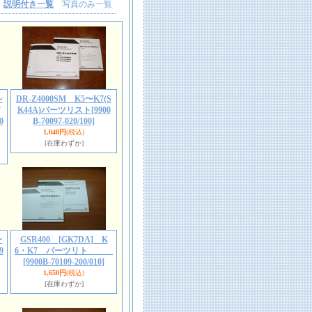
説明付き一覧
写真のみ一覧
シ
DR-Z4000SM K5〜K7(S
K44A)パーツリスト
[9900
0
B-70097-020/100]
1,048円
(税込)
[在庫わずか]
〜
GSR400 [GK7DA] K
9
6・K7 パーツリト
[9900B-70109-200/010]
1,650円
(税込)
[在庫わずか]