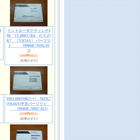
4
イントルーダクラッシク4
00 VL400(C)K6 (C/CZ)
ト
K7 〔VK54A〕 パーツリ
ト
[9900B-70102-01
1]
1,650円
(税込)
[在庫わずか]
3
DRZ400SMK5〜7・MZK7
ト
(SK44A)中古パーツリト
[9900B-70097-021]
1,650円
(税込)
[在庫わずか]