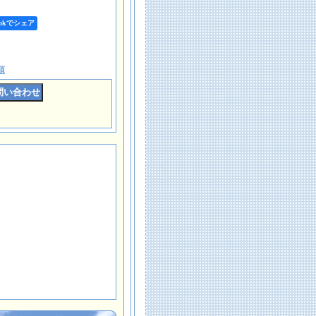
bookでシェア
項