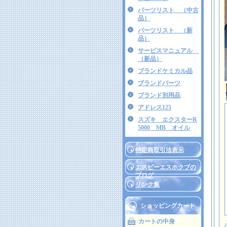
パーツリスト （中古
品）
パーツリスト （新
品）
サービスマニュアル
（新品）
ブランドケミカル品
ブランドパーツ
ブランド別用品
アドレス125
スズキ エクスターR
5000 MB オイル
特定商取引法表示
エスビーエスホクブの
ブログ
リンク集
ショッピングカート
カートの中身