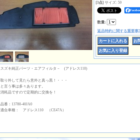
[3点]
サイズ
:
59
Face
数量
:
返品特約に関する重要事
｜
スズキ純正パーツ・エアフィルタ－ (アドレス110)
取り外して見たら意外と真っ黒！・・・
と言う事は多々あります。
消耗品ですので定期的に交換を！
品番：13780-40JA0
適合車種： アドレス110 （CE47A）