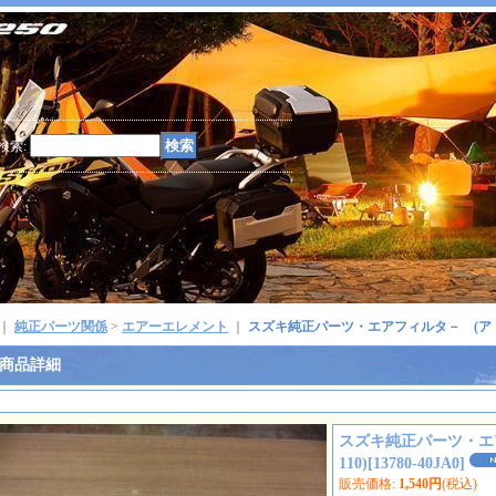
検索
:
｜
純正パーツ関係
>
エアーエレメント
｜
スズキ純正パーツ・エアフィルタ－ (アド
商品詳細
スズキ純正パーツ・エ
110)
[
13780-40JA0
]
販売価格
:
1,540円
(税込)