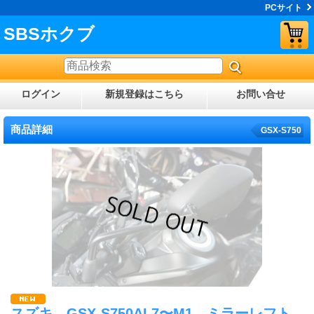
PCサイト
SBSホクブ
ログイン
新規登録はこちら
お問い合せ
商品詳細
GSX-S750
スズキ GSX-S750AL7〜M1 ミラーレフト