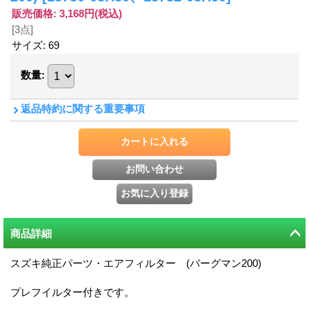
販売価格
:
3,168円
(税込)
[3点]
サイズ
:
69
数量
:
返品特約に関する重要事項
商品詳細
スズキ純正パーツ・エアフィルター (バーグマン200)
プレフイルター付きです。