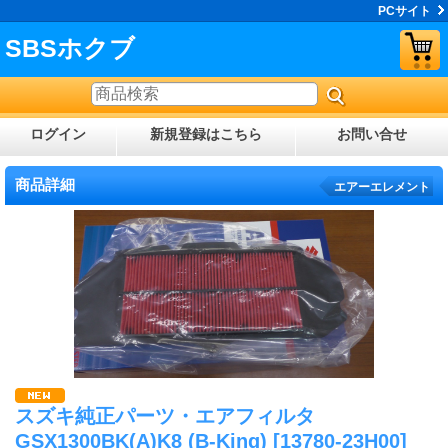
PCサイト
SBSホクブ
ログイン
新規登録はこちら
お問い合せ
商品詳細
エアーエレメント
スズキ純正パーツ・エアフィルタ
GSX1300BK(A)K8 (B-King)
[13780-23H00]